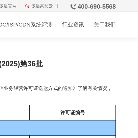
400-690-5568
傲盾官网
|
傲盾高防云
|
变更
年检
IDC/ISP/CDN系统评测
行业资讯
关于我们
机房运行安全评测
资质发放通告
25)第36批
联系我们
信业务经营许可证送达方式的通知》了解有关情况，
许可证编号