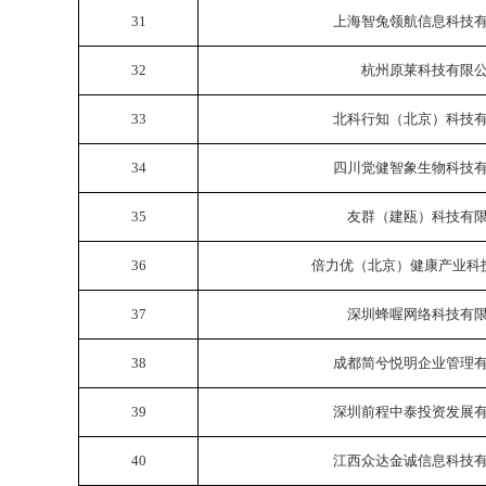
31
上海智兔领航信息科技
32
杭州原莱科技有限
33
北科行知（北京）科技
34
四川觉健智象生物科技
35
友群（建瓯）科技有
36
倍力优（北京）健康产业科
37
深圳蜂喔网络科技有
38
成都简兮悦明企业管理
39
深圳前程中泰投资发展
40
江西众达金诚信息科技