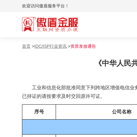
欢迎访问傲盾服务平台！
变更/年检
变更
备案管理系统评测
接入资
首页
>
IDC/ISP行业资讯
>
资质发放通告
行业政策解读
行业年
《中华人民共
公司简介
工业和信息化部批准同意下列跨地区增值电信业
已持证的请按要求及时交回原许可证。
序号
公司名称