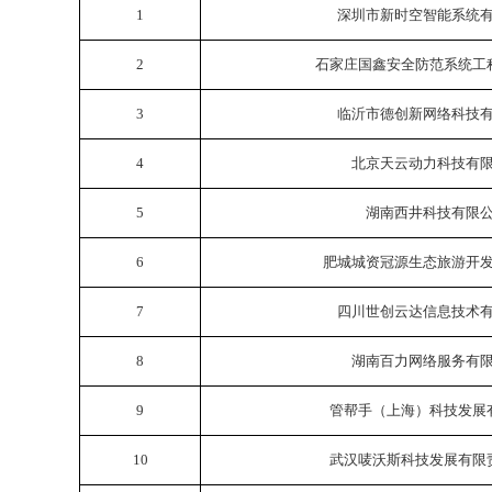
1
深圳市新时空智能系统
2
石家庄国鑫安全防范系统工
3
临沂市德创新网络科技
4
北京天云动力科技有
5
湖南西井科技有限
6
肥城城资冠源生态旅游开
7
四川世创云达信息技术
8
湖南百力网络服务有
9
管帮手（上海）科技发展
10
武汉唛沃斯科技发展有限