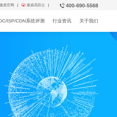
400-690-5568
傲盾官网
|
傲盾高防云
|
变更
年检
IDC/ISP/CDN系统评测
行业资讯
关于我们
机房运行安全评测
资质发放通告
联系我们