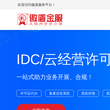
欢迎访问傲盾服务平台！
变更/年检
变更
备案管理系统评测
接入资
行业政策解读
行业年
IDC/云经营许
公司简介
一站式助力业务开展、合规！
许可证代办
备案信安系统
系统评测