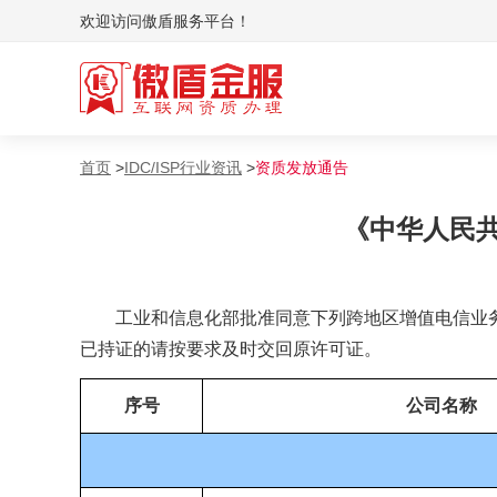
欢迎访问傲盾服务平台！
变更/年检
变更
备案管理系统评测
接入资
首页
>
IDC/ISP行业资讯
>
资质发放通告
行业政策解读
行业年
《中华人民共
公司简介
工业和信息化部批准同意下列跨地区增值电信业
已持证的请按要求及时交回原许可证。
序号
公司名称