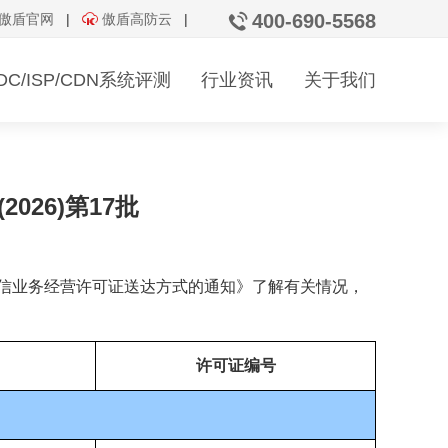
400-690-5568
傲盾官网
|
傲盾高防云
|
变更
年检
IDC/ISP/CDN系统评测
行业资讯
关于我们
机房运行安全评测
资质发放通告
26)第17批
联系我们
信业务经营许可证送达方式的通知》了解有关情况，
许可证编号